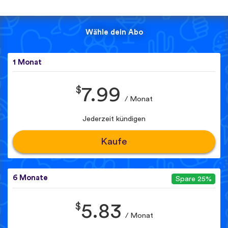
Wähle dein Abo
1 Monat
$
7.99
/ Monat
Jederzeit kündigen
Kaufe
6 Monate
Spare 25%
$
5.83
/ Monat