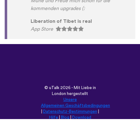
Mühe und Freue mich schon für die
kommenden upgrades (:
Liberation of Tibet is real
App Store
©
uTalk
2026 - Mit Liebe in
London hergestellt
Unsere
Allgemeinen Geschäftsbedingungen
|
Datenschutz-Bestimmungen
|
Hilfe
|
Blog
|
Download