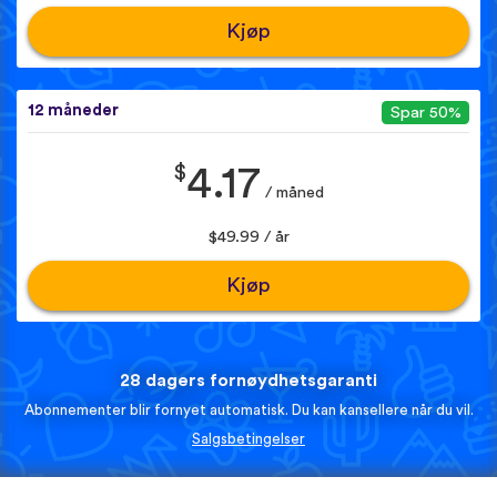
Kjøp
12 måneder
Spar 50%
$
4.17
/ måned
$49.99 / år
Kjøp
28 dagers fornøydhetsgaranti
Abonnementer blir fornyet automatisk. Du kan kansellere når du vil.
Salgsbetingelser