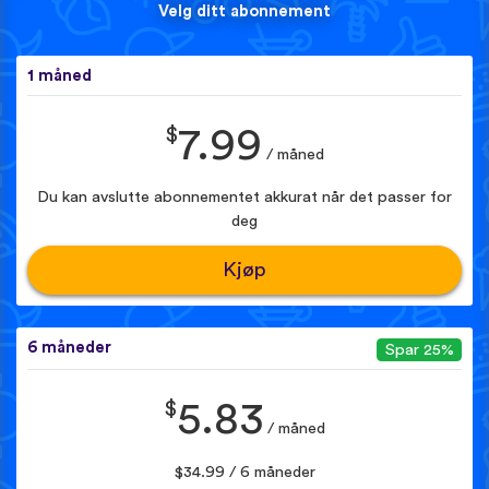
Velg ditt abonnement
1 måned
$
7.99
/ måned
Du kan avslutte abonnementet akkurat når det passer for
deg
Kjøp
6 måneder
Spar 25%
$
5.83
/ måned
$34.99 / 6 måneder