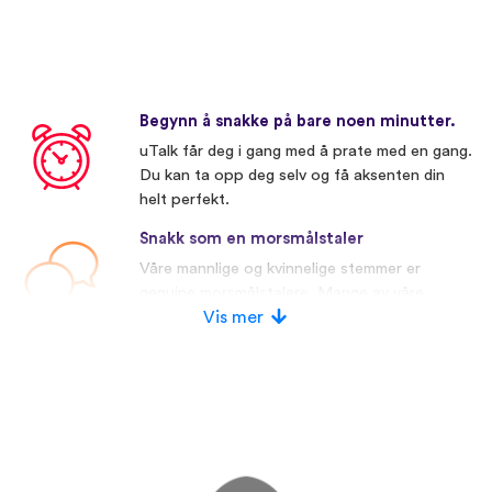
Begynn å snakke på bare noen minutter.
uTalk får deg i gang med å prate med en gang.
Du kan ta opp deg selv og få aksenten din
helt perfekt.
Snakk som en morsmålstaler
Våre mannlige og kvinnelige stemmer er
genuine morsmålstalere. Mange av våre
konkurrenter bruker kunstige stemmer.
Vis mer