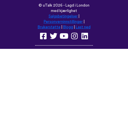
©
uTalk
2026 - Lagd i London
med kjærlighet
Salgsbetingelser
|
Personverninnstillinger
|
Brukerstøtte
|
Blogg
|
Last ned
Les denne nettsiden på:
English
Français
Deutsch
(British)
Español
Italiano
Русский
Nederlands
Svenska
Norsk
Dansk
Suomi
Magyar
Ελληνικά
Türkçe
עברית
中文
日本語
Čeština
Slovenčina
Български
Polski
Română
فارسی
Bahasa
(ایران)
Indonesia
ไทย
Tiếng
한국어
Việt