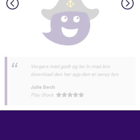
godt
ursula frederiksen
Play Store
©
uTalk
2026 - Oprettet i
London med kærlighed
Betingelser & vilkår
|
Databeskyttelsespolitik
|
Support
|
Blog
|
Download