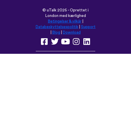
Browse dette sted på:
English
Français
Deutsch
(British)
Español
Italiano
Русский
Nederlands
Svenska
Norsk
Dansk
Suomi
Magyar
Ελληνικά
Türkçe
עברית
中文
日本語
Čeština
Slovenčina
Български
Polski
Română
فارسی
Bahasa
(ایران)
Indonesia
ไทย
Tiếng
한국어
Việt
Português
Українська
العربية
do Brasil
الرسمية
الحديثة
Монгол
Azərbaycan
dili