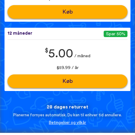
Køb
12 måneder
Spar 50%
$
5.00
/ måned
$59.99 / år
Køb
28 dages returret
Planerne fornyes automatisk. Du kan til enhver tid annullere.
Betingelser og vilkår