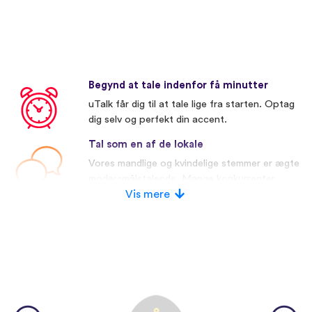
Begynd at tale indenfor få minutter
uTalk får dig til at tale lige fra starten. Optag
dig selv og perfekt din accent.
Tal som en af de lokale
Vores mandlige og kvindelige stemmer er ægte
modersmålstalende. Mange konkurrenter
bruger kunstige stemmer.
Vis mere