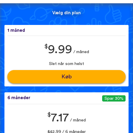
Vælg din plan
1 måned
$
9.99
/ måned
Slet når som helst
Køb
6 måneder
Spar 30%
$
7.17
/ måned
$42.99 / 6 måneder