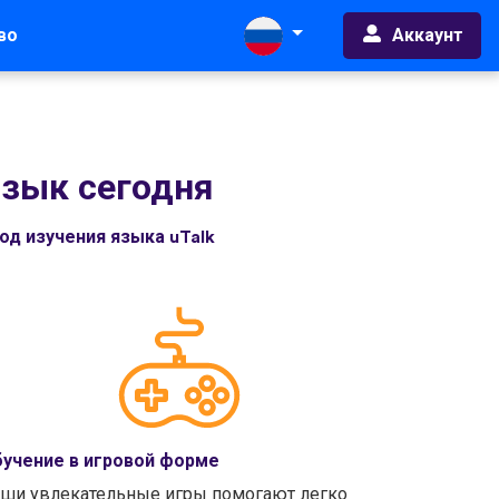
Аккаунт
во
язык сегодня
д изучения языка uTalk
учение в игровой форме
ши увлекательные игры помогают легко