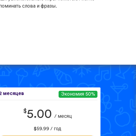
поминать слова и фразы.
2 месяцев
Экономия 50%
$
5.00
/ месяц
$59.99 / год