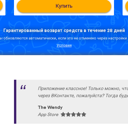
Купить
Гарантированный возврат средств в течение 28 дней
 обновляются автоматически, если это не отменено через настройки 
Условия
Приложение классное! Только можно, чт
через ВКонтакте, пожалуйста? Тогда буде
The Wendy
App Store