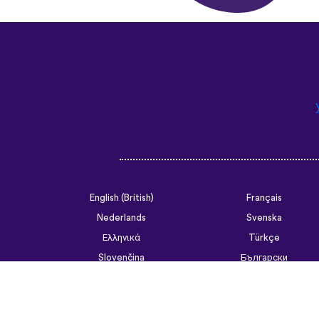
English (British)
Français
Nederlands
Svenska
Ελληνικά
Türkçe
Slovenčina
Български
ไทย
Tiếng Việt