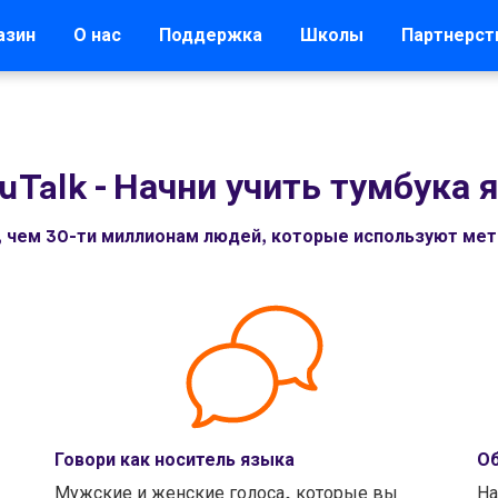
азин
О нас
Поддержка
Школы
Партнерст
uTalk
-
Начни учить тумбука 
, чем 30-ти миллионам людей, которые используют мето
Говори как носитель языка
Об
Мужские и женские голоса, которые вы
На