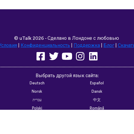
©
uTalk
2026 - Сделано в Лондоне с любовью
Условия
|
Конфиденциальность
|
Поддержка
|
Блог
|
Скачат
Выбрать другой язык сайта:
Deutsch
Español
Norsk
Dansk
עברית
中文
Polski
Română
한국어
Português do Brasil
Монгол
Azərbaycan dili