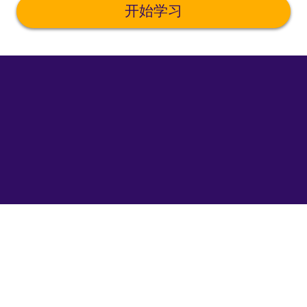
开始学习
©
uTalk
2026
-
在
伦
敦
因