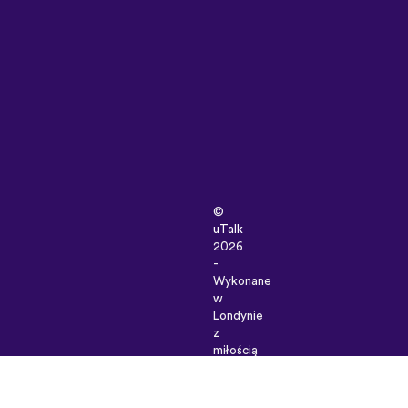
©
uTalk
2026
-
Wykonane
w
Londynie
z
miłością
Zasady
i
Warunki