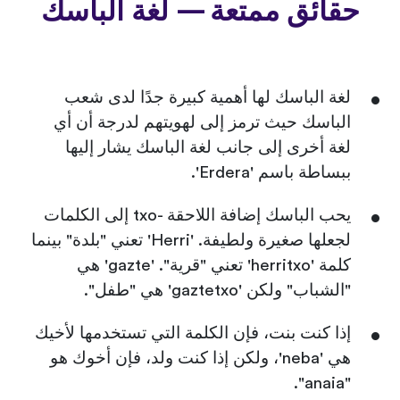
حقائق ممتعة — لغة الباسك
لغة الباسك لها أهمية كبيرة جدًا لدى شعب
الباسك حيث ترمز إلى لهويتهم لدرجة أن أي
لغة أخرى إلى جانب لغة الباسك يشار إليها
ببساطة باسم 'Erdera'.
يحب الباسك إضافة اللاحقة -txo إلى الكلمات
لجعلها صغيرة ولطيفة. 'Herri' تعني "بلدة" بينما
كلمة 'herritxo' تعني "قرية". 'gazte' هي
"الشباب" ولكن 'gaztetxo' هي "طفل".
إذا كنت بنت، فإن الكلمة التي تستخدمها لأخيك
هي 'neba'، ولكن إذا كنت ولد، فإن أخوك هو
"anaia".