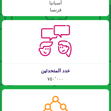
أسبانيا
فرنسا
عدد المتحدثين
٧٥٠٬٠٠٠