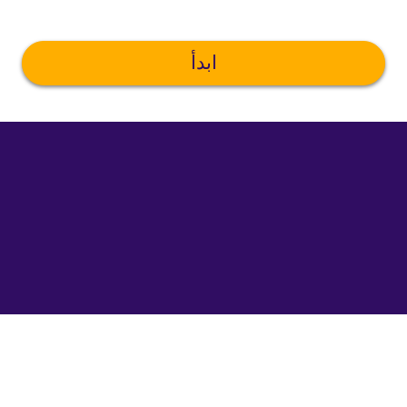
ابدأ
©
uTalk
2026
-
صنع