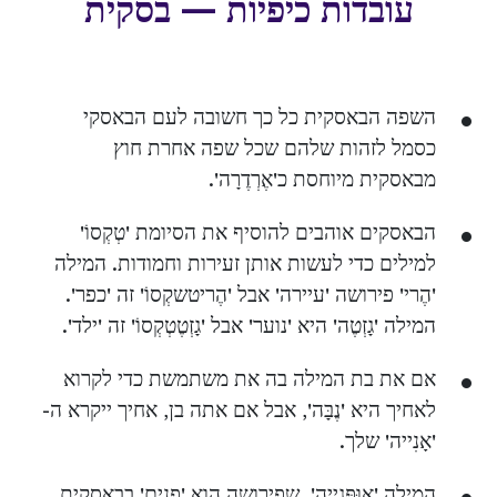
עובדות כיפיות — בסקית
השפה הבאסקית כל כך חשובה לעם הבאסקי
כסמל לזהות שלהם שכל שפה אחרת חוץ
מבאסקית מיוחסת כ'אֶרְדֶרָה'.
הבאסקים אוהבים להוסיף את הסיומת 'טְקְסוֹ'
למילים כדי לעשות אותן זעירות וחמודות. המילה
'הֶרי' פירושה 'עיירה' אבל 'הֶריטשקְסוֹ' זה 'כפר'.
המילה 'גָזְטֶה' היא 'נוער' אבל 'גָזְטֶטְקְסוֹ' זה 'ילד'.
אם את בת המילה בה את משתמשת כדי לקרוא
לאחיך היא 'נֶבָּה', אבל אם אתה בן, אחיך ייקרא ה-
'אָנִייה' שלך.
המילה 'אוּפֶּגייה', שפירושה הוא 'פנים' בבאסקית