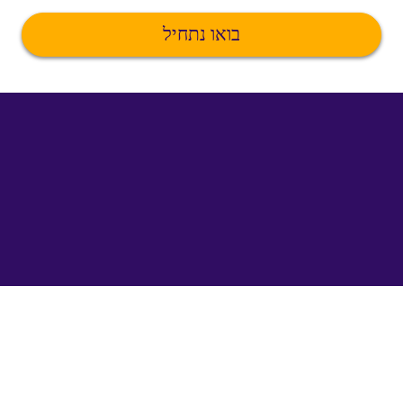
בואו נתחיל
©
uTalk
2026
-
נעשה
בלונדון
באהבה