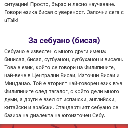
ситуации! Просто, бързо и лесно научаване.
Говори езика бисая с увереност. Започни сега с
uTalk!
За cебуано (бисая)
Себуано е известен с много други имена:
бинисая, бисая, сугбуанон, сугбуханон и висаян.
Това е език, който се говори на Филипините,
най-вече в Централни Висаи, Източни Висаи и
Минданао. Той е вторият най-говорен език във
Филипините след тагалог, с който дели много
думи, а други е взел от испански, английски,
китайски и арабски. Стандартният себуано се
базира на диалекта на югоизточен Себу.