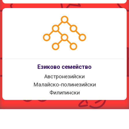
Езиково семейство
Австронезийски
Малайско-полинезийски
Филипински