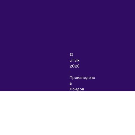
©
uTalk
2026
-
Произведено
в
Лондон
с
любов
Правила
и
условия
|
Политика