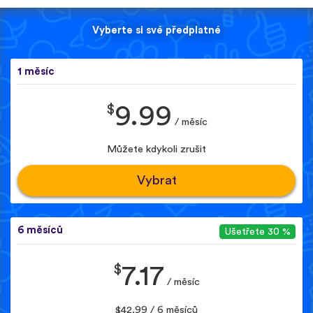
Vyberte si své předplatné
1 měsíc
$
9.99
/ měsíc
Můžete kdykoli zrušit
Vybrat
6 měsíců
Ušetřete 30 %
$
7.17
/ měsíc
$42.99 / 6 měsíců