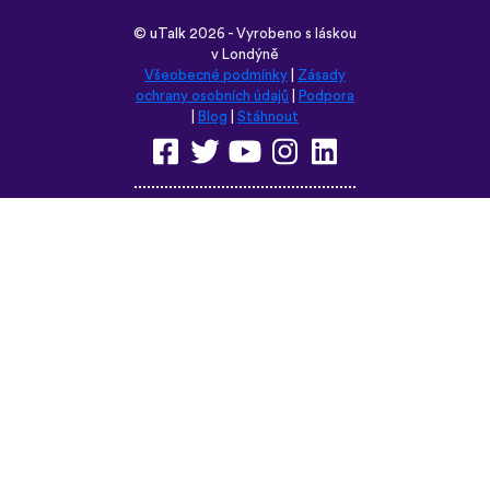
©
uTalk
2026 - Vyrobeno s láskou
v Londýně
Všeobecné podmínky
|
Zásady
ochrany osobních údajů
|
Podpora
|
Blog
|
Stáhnout
Prohlédněte si tyto stránky v
některém z těchto jazyků:
English
Français
Deutsch
(British)
Español
Italiano
Русский
Nederlands
Svenska
Norsk
Dansk
Suomi
Magyar
Ελληνικά
Türkçe
עברית
中文
日本語
Čeština
Slovenčina
Български
Polski
Română
فارسی
Bahasa
(ایران)
Indonesia