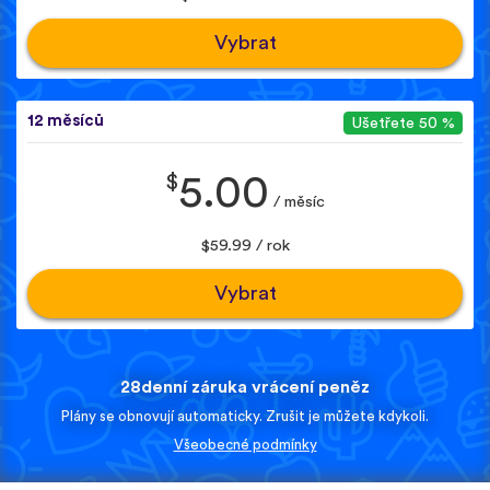
Vybrat
12 měsíců
Ušetřete 50 %
$
5.00
/ měsíc
$59.99 / rok
Vybrat
28denní záruka vrácení peněz
Plány se obnovují automaticky. Zrušit je můžete kdykoli.
Všeobecné podmínky