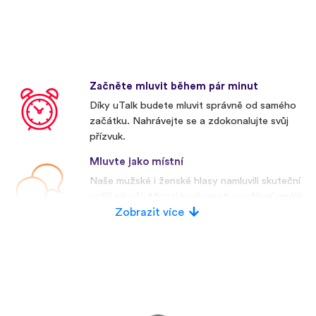
Začněte mluvit během pár minut
Díky uTalk budete mluvit správně od samého
začátku. Nahrávejte se a zdokonalujte svůj
přízvuk.
Mluvte jako místní
Naše mužské i ženské hlasy namluvili skuteční
rodilí mluvčí. Mnozí konkurenti používají umělé
hlasy.
Zobrazit více