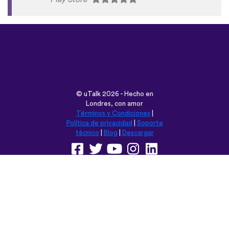
©
uTalk
2026 - Hecho en
Londres, con amor
Términos y Condiciones
|
Política de privacidad
|
Soporte
técnico
|
Blog
|
Descargar
Navega esta web en:
English
Français
Deutsch
(British)
Español
Italiano
Русский
Nederlands
Svenska
Norsk