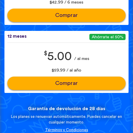
$42.99 / 6 meses
Comprar
12 meses
Ahórrate el 50%
$
5.00
/ al mes
$59.99 / al año
Comprar
Garantía de devolución de 28 días
Los planes se renuevan automáticamente. Puedes cancelar en
cualquier momento.
Términos y Condiciones