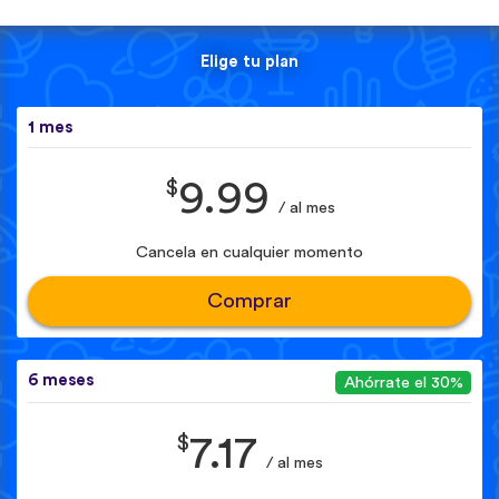
Elige tu plan
1 mes
$
9.99
/ al mes
Cancela en cualquier momento
Comprar
6 meses
Ahórrate el 30%
$
7.17
/ al mes