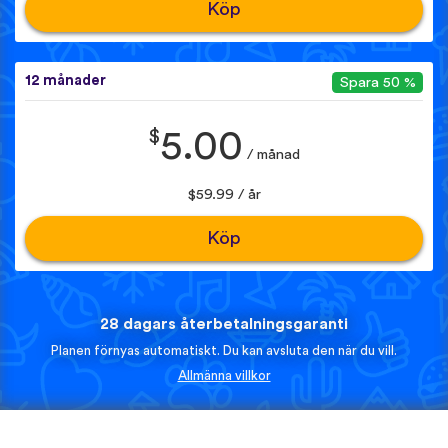
Köp
12 månader
Spara 50 %
$
5.00
/ månad
$59.99 / år
Köp
28 dagars återbetalningsgaranti
Planen förnyas automatiskt. Du kan avsluta den när du vill.
Allmänna villkor