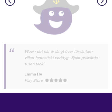
Lätt att komma igång och kul att använda.
Victor Gamalan
Play Store
©
uTalk
2026 - Tillverkad i
London med kärlek
Användarvillkor
|
Integritetspolicy
|
Support
|
Blogg
|
Ladda ner