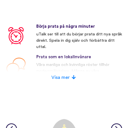
Börja prata på några minuter
uTalk ser till att du börjar prata ditt nya språk
direkt. Spela in dig själv och förbättra ditt
uttal.
Prata som en lokalinvånare
Våra manliga och kvinnliga röster tillhör
modersmålstalare. Många av våra
konkurrenter använder konstgjorda röster.
Visa mer