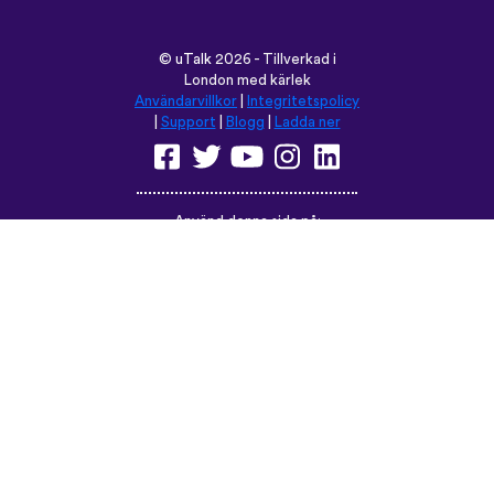
Använd denna sida på:
English
Français
Deutsch
(British)
Español
Italiano
Русский
Nederlands
Svenska
Norsk
Dansk
Suomi
Magyar
Ελληνικά
Türkçe
עברית
中文
日本語
Čeština
Slovenčina
Български
Polski
Română
فارسی
Bahasa
(ایران)
Indonesia
ไทย
Tiếng
한국어
Việt
Português
Українська
العربية
do Brasil
الرسمية
الحديثة
Монгол
Azərbaycan
dili