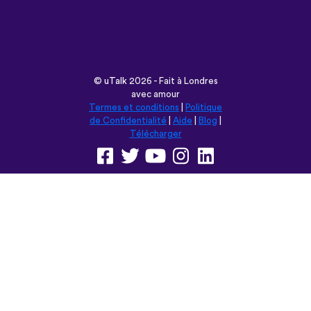
©
uTalk
2026 - Fait à Londres
avec amour
Termes et conditions
|
Politique
de Confidentialité
|
Aide
|
Blog
|
Télécharger
Parcourir ce site en:
English
Français
Deutsch
(British)
Español
Italiano
Русский
Nederlands
Svenska
Norsk
Dansk
Suomi
Magyar
Ελληνικά
Türkçe
עברית
中文
日本語
Čeština