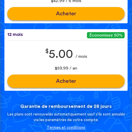
$42.99 / 6 mois
Acheter
12 mois
Économisez 50%
$
5.00
/ mois
$59.99 / an
Acheter
Garantie de remboursement de 28 jours
Les plans sont renouvelés automatiquement sauf s'ils sont annulés
via les paramètres de votre compte.
Termes et conditions