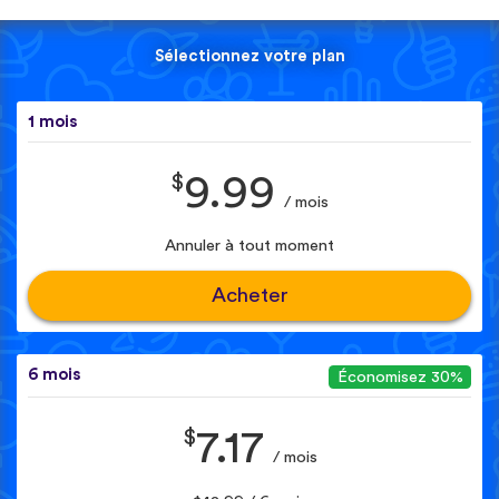
Sélectionnez votre plan
1 mois
$
9.99
/ mois
Annuler à tout moment
Acheter
6 mois
Économisez 30%
$
7.17
/ mois