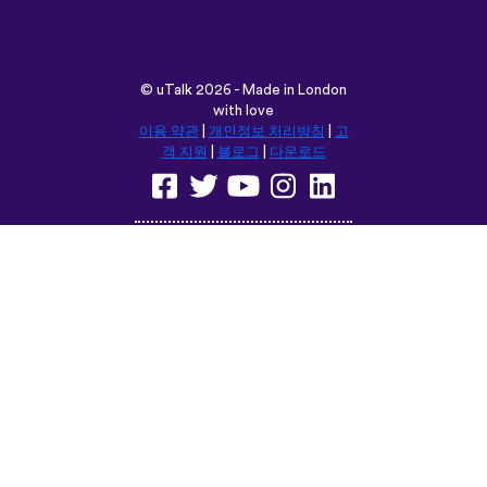
©
uTalk
2026 - Made in London
with love
이용 약관
|
개인정보 처리방침
|
고
객 지원
|
블로그
|
다운로드
다음 위치에서 이 사이트를 탐색합
니다:
English
Français
Deutsch
(British)
Español
Italiano
Русский
Nederlands
Svenska
Norsk
Dansk
Suomi
Magyar
Ελληνικά
Türkçe
עברית
中文
日本語
Čeština
Slovenčina
Български
Polski