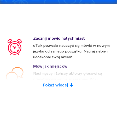
Zacznij mówić natychmiast
uTalk pozwala nauczyć się mówić w nowym
języku od samego początku. Nagraj siebie i
udoskonal swój akcent.
Mów jak miejscowi
Nasi męscy i żeńscy aktorzy głosowi są
prawdziwymi native speakerami. Wielu
konkurentów używa sztucznych głosów.
Pokaż więcej