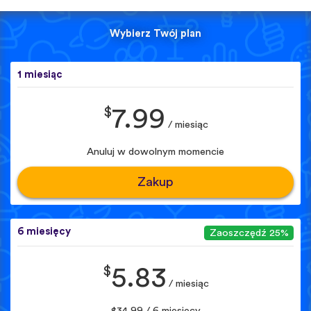
Wybierz Twój plan
1 miesiąc
$
7.99
/ miesiąc
Anuluj w dowolnym momencie
Zakup
6 miesięcy
Zaoszczędź 25%
$
5.83
/ miesiąc
$34.99 / 6 miesięcy