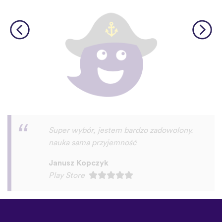
Super aplikacja!
Rafał Wichary
Play Store
©
uTalk
2026 - Wykonane w
Londynie z miłością
Zasady i Warunki
|
Polityka
prywatności
|
Pomoc
|
Blog
|