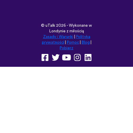
Pobierz
Przeglądaj tę witrynę w:
English
Français
Deutsch
(British)
Español
Italiano
Русский
Nederlands
Svenska
Norsk
Dansk
Suomi
Magyar
Ελληνικά
Türkçe
עברית
中文
日本語
Čeština
Slovenčina
Български
Polski
Română
فارسی
Bahasa
(ایران)
Indonesia
ไทย
Tiếng
한국어
Việt
Português
Українська
العربية
do Brasil
الرسمية
الحديثة
Монгол
Azərbaycan