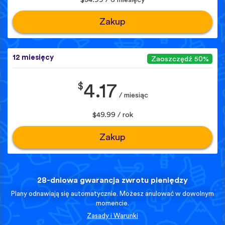
Zakup
12 miesięcy
Zaoszczędź 50%
$
4.17
/ miesiąc
$49.99 / rok
Zakup
28-dniowa gwarancja zwrotu pieniędzy
Plany odnawiają się automatycznie. Możesz anulować w dowolnym
momencie.
Zasady i Warunki