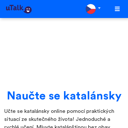
Naučte se katalánsky
Učte se katalánsky online pomocí praktických
situací ze skutečného života! Jednoduché a
rychlé učení. Mluvte katalánštinou bez obav.