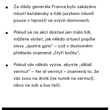
Za vlády generála Franca bylo zakázáno
mluvit katalánsky a lidé jazykem mluvili
pouze v tajnosti ve svých domovech.
Pokud se na akci dostaví jen málo lidí,
můžete slyšet, jak někdo situaci popíše
slovy „quatre gats“ – což v doslovném
překladu znamená „čtyři kočky“.
Pokud vás někdo vyzve, abyste „dělali
vermut“ – fer el vermut – znamená to, že
vás zvou na drink (ne nutně na vermut),
něco na zub a kus řeči.