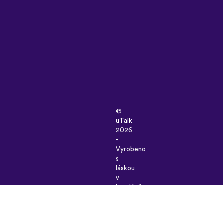
©
uTalk
2026
-
Vyrobeno
s
láskou
v
Londýně
Všeobecné
podmínky
|