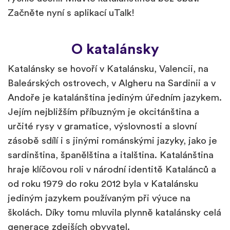
Začněte nyní s aplikací uTalk!
O katalánsky
Katalánsky se hovoří v Katalánsku, Valencii, na
Baleárských ostrovech, v Algheru na Sardinii a v
Andoře je katalánština jediným úředním jazykem.
Jejím nejbližším příbuzným je okcitánština a
určité rysy v gramatice, výslovnosti a slovní
zásobě sdílí i s jinými románskými jazyky, jako je
sardinština, španělština a italština. Katalánština
hraje klíčovou roli v národní identitě Katalánců a
od roku 1979 do roku 2012 byla v Katalánsku
jediným jazykem používaným při výuce na
školách. Díky tomu mluvila plynně katalánsky celá
generace zdejších obyvatel.