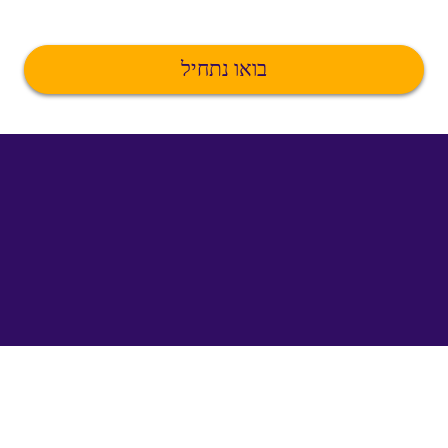
בואו נתחיל
©
uTalk
2026
-
נעשה