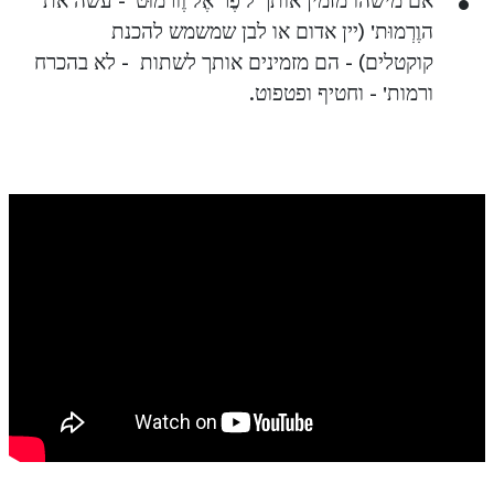
אם מישהו מזמין אותך ל'פֶר אֶל וֶורמוּט' - עשה את
הוֶרְמוּת' (יין אדום או לבן שמשמש להכנת
קוקטלים) - הם מזמינים אותך לשתות - לא בהכרח
ורמות' - וחטיף ופטפוט.