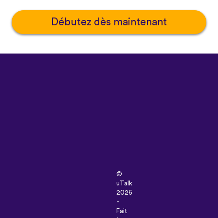
Débutez dès maintenant
©
uTalk
2026
-
Fait