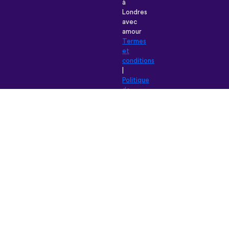
à
Londres
avec
amour
Termes
et
conditions
|
Politique
de
Confidentialité
|
Aide
|
Blog
|
Télécharger