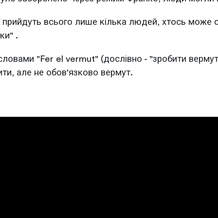
ї прийдуть всього лише кілька людей, хтось може оп
ки" .
ловами "Fer el vermut" (дослівно - "зробити верму
ити, але не обов'язково вермут.