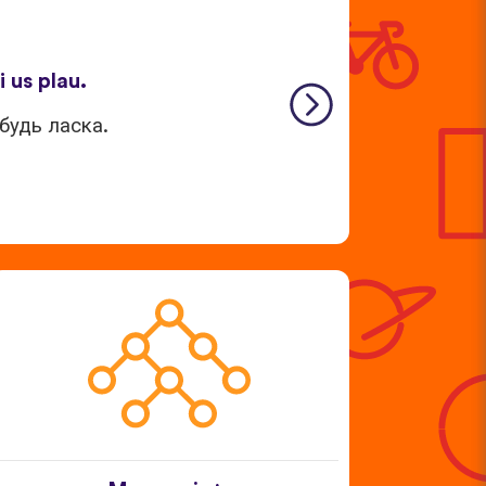
i us plau.
будь ласка.