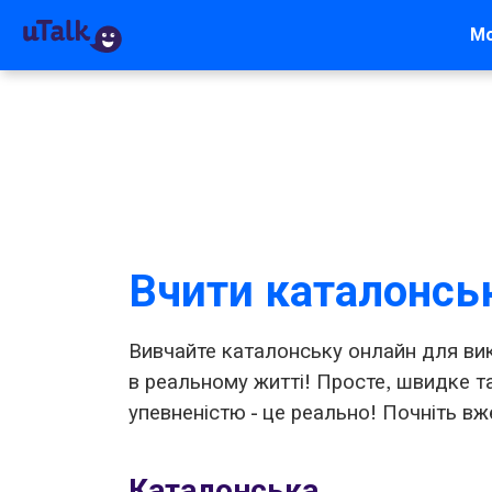
М
Вчити каталонсь
Вивчайте каталонську онлайн для вик
в реальному житті! Просте, швидке т
упевненістю - це реально! Почніть вже
Каталонська