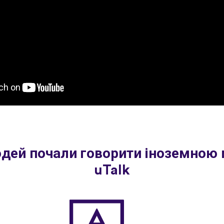
юдей почали говорити іноземною
uTalk