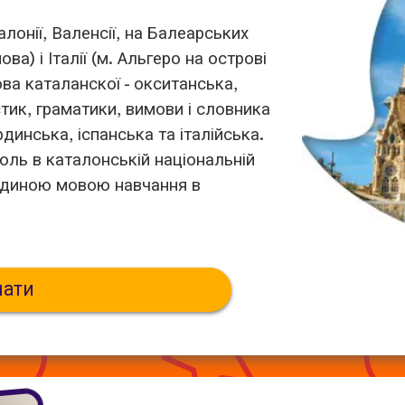
онії, Валенсії, на Балеарських
ва) і Італії (м. Альгеро на острові
ва каталанскої - окситанська,
тик, граматики, вимови і словника
инська, іспанська та італійська.
оль в каталонській національній
а єдиною мовою навчання в
чати