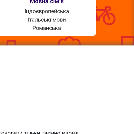
Мовна сім'я
Індоєвропейська
Італьські мови
Романська
оворити тільки таємно вдома.