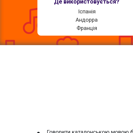
Де використовується?
Іспанія
Андорра
Франція
Говорити каталонською мовою бу