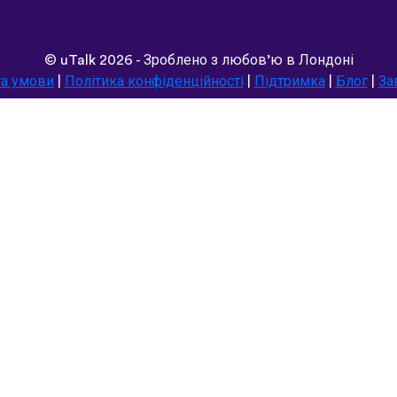
©
uTalk
2026 - Зроблено з любов’ю в Лондоні
та умови
|
Політика конфіденційності
|
Підтримка
|
Блог
|
За
Переглянути цей сайт у:
Deutsch
Español
Norsk
Dansk
עברית
中文
Polski
Română
한국어
Português do Brasil
Монгол
Azərbaycan dili