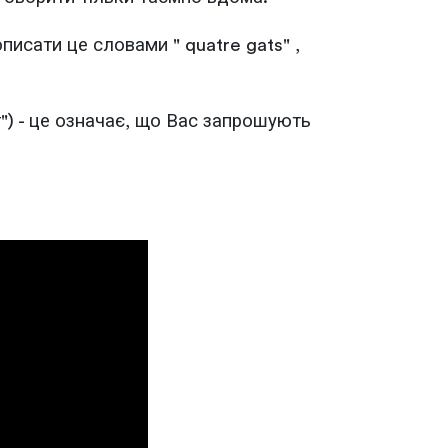
исати це словами " quatre gats" ,
т") - це означає, що Вас запрошують