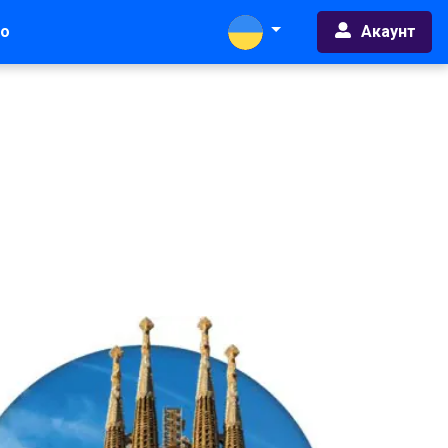
Акаунт
во