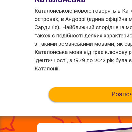
Каталонською мовою говорять в Катал
островах, в Андоррі (єдина офіційна мо
Сардинія). Найближчий споріднена мо
також є подібності деяких характерис
з такими романськими мовами, як сард
Каталонська мова відіграє ключову р
ідентичності, з 1979 по 2012 рік бул
Каталонії.
Розпо