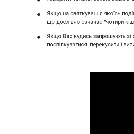
Якщо на святкування якоїсь поді
що дослівно означає "чотири кіш
Якщо Вас кудись запрошують зі с
поспілкуватися, перекусити і вип