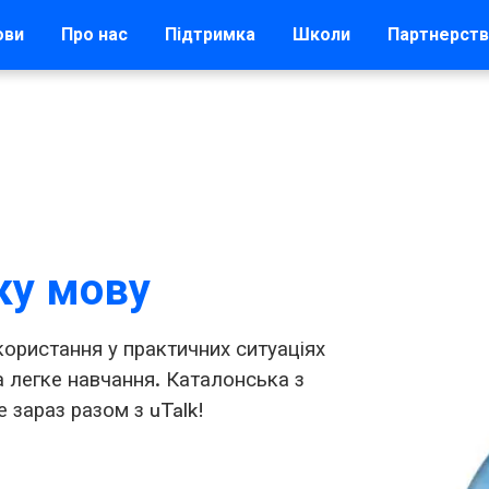
ови
Про нас
Підтримка
Школи
Партнерст
ку мову
ористання у практичних ситуаціях
а легке навчання. Каталонська з
 зараз разом з uTalk!