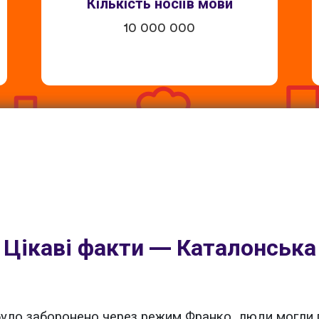
Кількість носіїв мови
10 000 000
Цікаві факти — Каталонська
ло заборонено через режим Франко, люди могли г