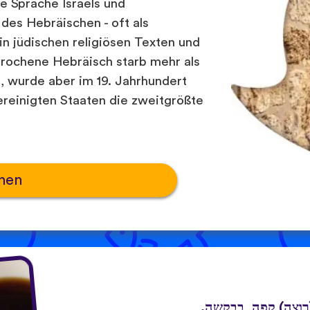
le Sprache Israels und
des Hebräischen - oft als
 in jüdischen religiösen Texten und
ochene Hebräisch starb mehr als
s, wurde aber im 19. Jahrhundert
ereinigten Staaten die zweitgrößte
nen
 (רוצה) קפה, בבקשה