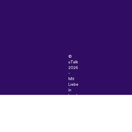
©
uTalk
2026
-
Mit
Liebe
in
London
hergestellt
Unsere
Allgemeinen Geschäftsbedingunge
|
Datenschutz-
Bestimmungen