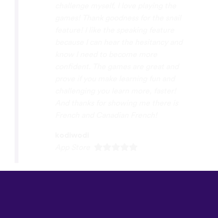
the much touted Babbel. Babble was
boring me and wasn’t fun so I opened
up UTalk. OMG! What a difference!
I’ve learned more, it’s fun, I get to
challenge myself, I love playing the
games! Thank goodness for the snail
feature! I like the speaking feature
because I can hear the hesitancy and
know I need to become more
confident. The games are great and
prove if you make learning fun and
challenging you learn more, faster!
And thanks for showing me there is
French and Canadian French!
kodiwodi
App Store