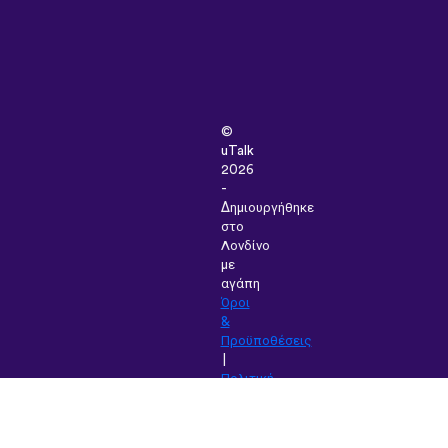
©
uTalk
2026
-
Δημιουργήθηκε
στο
Λονδίνο
με
αγάπη
Όροι
&