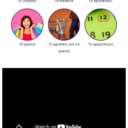
Οι Οδηγίες
Τα επίθετα
Οι προθέσεις
Τα ψώνια
Οι φράσεις για τα
Το ημερολόγιο
ψώνια