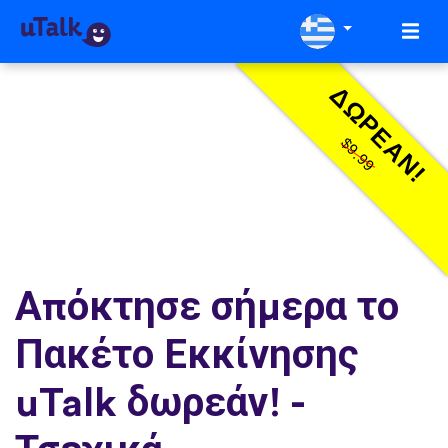
ΔΩΡΕΆΝ!
$9.99
Απόκτησε σήμερα το
Πακέτο Εκκίνησης
uTalk δωρεάν! -