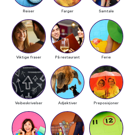
Reiser
Farger
Samtale
Viktige fraser
På restaurant
Ferie
Veibeskrivelser
Adjektiver
Preposisjoner