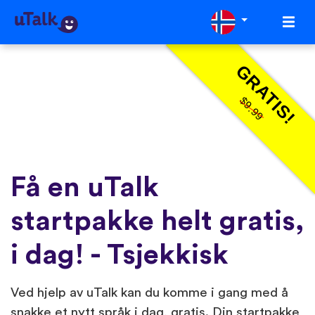
GRATIS!
$9.99
Få en uTalk
startpakke helt gratis,
i dag! - Tsjekkisk
Ved hjelp av uTalk kan du komme i gang med å
snakke et nytt språk i dag, gratis. Din startpakke