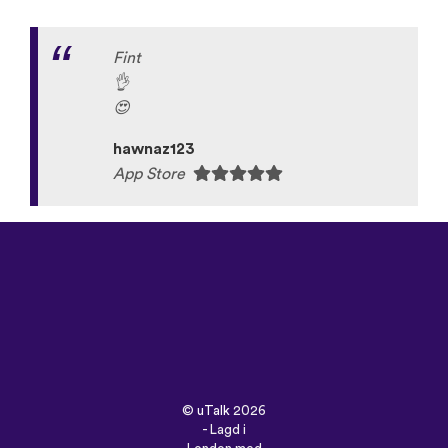
Fint
👌
😍
hawnaz123
App Store
©
uTalk
2026
- Lagd i