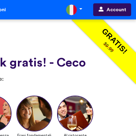
Account
oni
GRATIS!
$9.99
k gratis! - Ceco
e:
cenza
Frasi fondamentali
Al ristorante