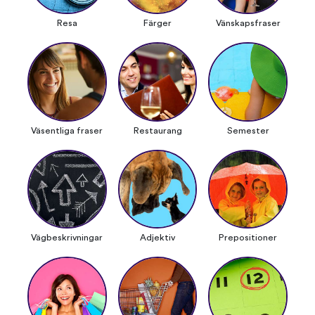
Resa
Färger
Vänskapsfraser
Väsentliga fraser
Restaurang
Semester
Vägbeskrivningar
Adjektiv
Prepositioner