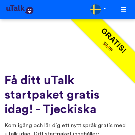
GRATIS!
$9.99
Få ditt uTalk
startpaket gratis
idag! - Tjeckiska
Kom igång och lär dig ett nytt språk gratis med
uTalk idag. Ditt startpaket innehåller: