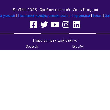
©
uTalk
2026 - Зроблено з любов’ю в Лондоні
та умови
|
Політика конфіденційності
|
Підтримка
|
Блог
|
За
Переглянути цей сайт у:
Deutsch
Español
Norsk
Dansk
עברית
中文
Polski
Română
한국어
Português do Brasil
Монгол
Azərbaycan dili