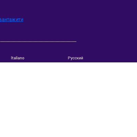
вантажити
Italiano
Русский
Suomi
Magyar
日本語
Čeština
فارسی (ایران)
Bahasa Indonesia
Українська
العربية الرسمية الحديثة