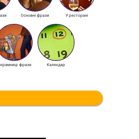
ази
Основні фрази
У ресторані
 крамниці: фрази
Календар