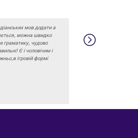
ндіанських мов додати а
ається, можна швидко
не граматику, чудово
вильні! Є і чоловічим і
жньо,в ігровій формі