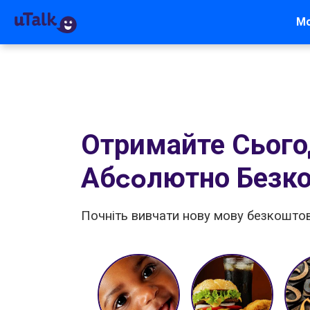
М
Отримайте Сьогод
Абcoлютно Безко
Почніть вивчати нову мову безкоштов