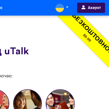
Акаунт
во
БЕЗКОШТОВН
$9.99
 uTalk
лючає: