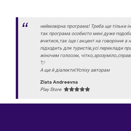
неймовірна програма! Треба ще тільки і
так програма особисто мені дуже подоб
вчитися,так іще і акцент на говоріння а 
підходить для туристів,усі переклади пра
жіночим голосом, чітко,зрозуміло,справ
💘
А ще й діалекти!Успіху авторам
Zlata Andreevna
Play Store