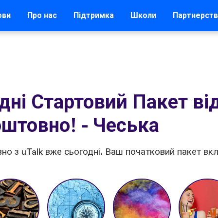
ови
Про нас
Підтримка
Школи
Партнерст
ні Стартовий Пакет від
штовно! - Чеська
но з uTalk вже сьогодні. Ваш початковий пакет вк