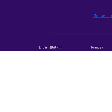
Правила 
English (British)
Français
Nederlands
Svenska
Ελληνικά
Türkçe
Slovenčina
Български
ไทย
Tiếng Việt