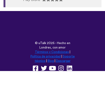
©
uTalk
2026 - Hecho en
Londres, con amor
Términos y Condiciones
|
Política de privacidad
|
Soporte
técnico
|
Blog
|
Descargar
Navega esta web en:
English
Français
Deutsch
(British)
Español
Italiano
Русский
Nederlands
Svenska
Norsk