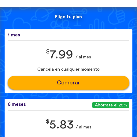
Elige tu plan
1 mes
$
7.99
/ al mes
Cancela en cualquier momento
Comprar
6 meses
Ahórrate el 25%
$
5.83
/ al mes