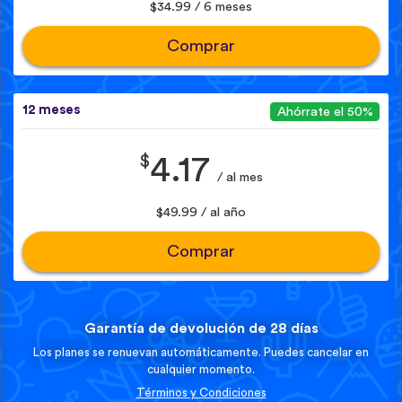
$34.99 / 6 meses
Comprar
12 meses
Ahórrate el 50%
$
4.17
/ al mes
$49.99 / al año
Comprar
Garantía de devolución de 28 días
Los planes se renuevan automáticamente. Puedes cancelar en
cualquier momento.
Términos y Condiciones