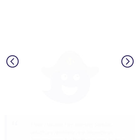
изкуствени гласове.
Although I only downloaded the app today,
I'm liking what I have seen, so far. I have
been playing around with it to try to learn
the format and how to navigate around
the app and have found it to be really user
friendly. When listening to the fluent
speakers' pronunciation, I really liked that