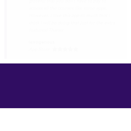
©
uTalk
2026 -
Произведено в
Лондон с любов
Правила и условия
|
Политика на
поверителност
|
Поддръжка
|
Блог
|
Изтегляне
Използвай следните
браузъри:
English
Français
Deutsch
(British)