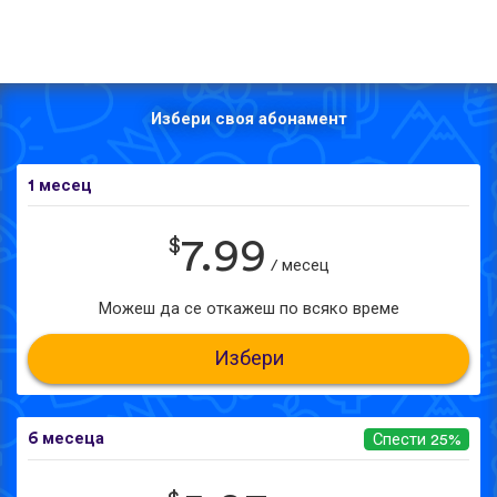
Избери своя абонамент
1 месец
$
7.99
/ месец
Можеш да се откажеш по всяко време
Избери
6 месеца
Спести 25%