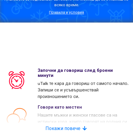
всяко време.
Правила и условия
Започни да говориш след броени
минути
uTalk те кара да говориш от самото начало.
Запиши се и усъвършенствай
произношението си.
Говори като местен
Нашите мъжки и женски гласове са на
истински хора, които говорят на родния си
език. Много наши конкуренти използват
Покажи повече