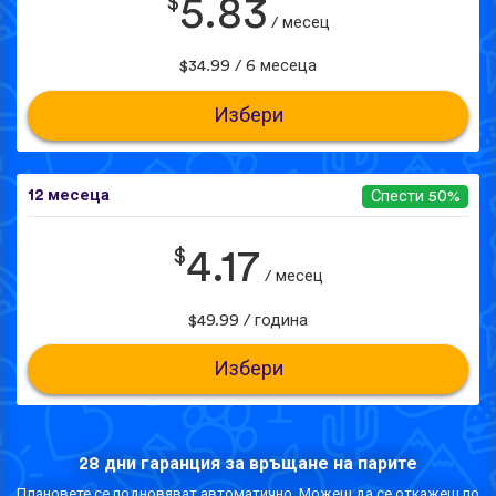
$
5.83
/ месец
$34.99 / 6 месеца
Избери
12 месеца
Спести 50%
$
4.17
/ месец
$49.99 / година
Избери
28 дни гаранция за връщане на парите
Плановете се подновяват автоматично. Можеш да се откажеш по