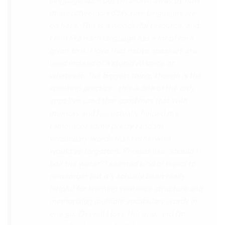
the phrase was spoken by both male and
female speakers, as I sometimes struggle
with hearing/understanding low register
voices. Although it can be a little
disconcerting hearing the recordings of
your own voice (nobody likes the sound of
their own voice), it is really helpful to hear
it played back-to-back with the fluent
pronunciation for comparison and self
critique. I think I'm going to have fun with
this app and look forward to learning a
little (or a lot) of Turkish before my holiday
next summer.
Delilah64
App Store