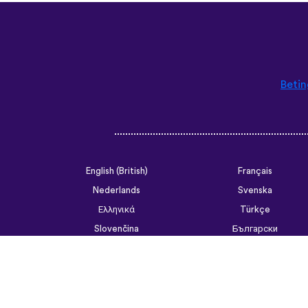
Betin
English (British)
Français
Nederlands
Svenska
Ελληνικά
Türkçe
Slovenčina
Български
ไทย
Tiếng Việt