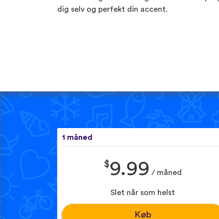
dig selv og perfekt din accent.
1 måned
$
9.99
/ måned
Slet når som helst
Køb