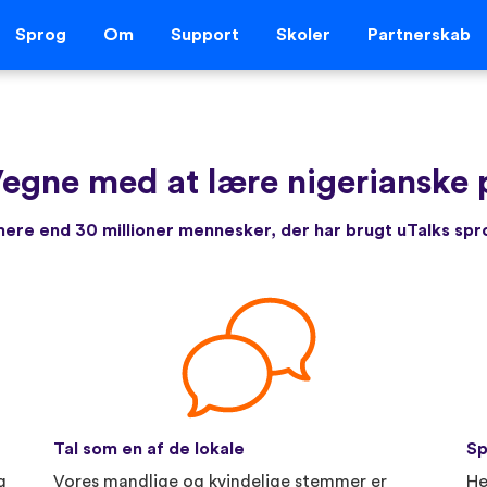
Sprog
Om
Support
Skoler
Partnerskab
egne med at lære nigerianske p
re end 30 millioner mennesker, der har brugt uTalks sp
Tal som en af de lokale
Sp
g
Vores mandlige og kvindelige stemmer er
He