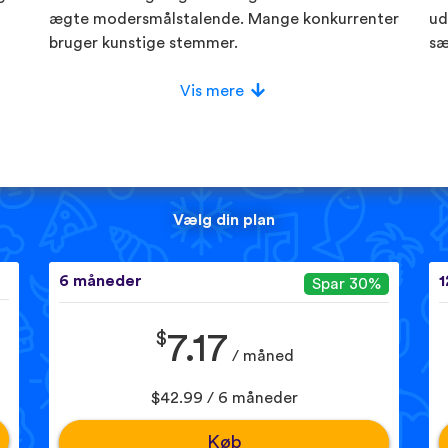
ægte modersmålstalende. Mange konkurrenter
ud
bruger kunstige stemmer.
sæ
Vis mere
Vælg din plan
6 måneder
1
Spar 30%
$
7.17
/ måned
$42.99 / 6 måneder
Køb