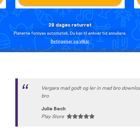
28 dages returret
Planerne fornyes automatisk. Du kan til enhver tid annullere.
Betingelser og vilkår
Vergara mad godt og ler in mad bro downloa
bro
Julie Bech
Play Store