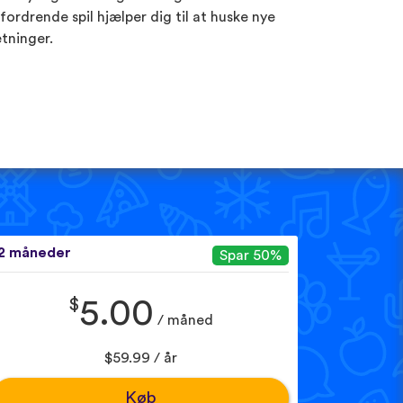
fordrende spil hjælper dig til at huske nye
tninger.
2 måneder
Spar 50%
$
5.00
/ måned
$59.99 / år
Køb