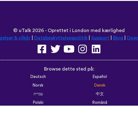
©
uTalk
2026 - Oprettet i London med kærlighed
gelser & vilkår
|
Databeskyttelsespolitik
|
Support
|
Blog
|
Dow
Browse dette sted på:
Deutsch
Español
Norsk
Dansk
עברית
中文
Polski
Română
한국어
Português do Brasil
Монгол
Azərbaycan dili