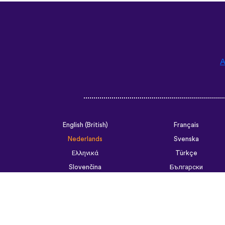
A
English (British)
Français
Nederlands
Svenska
Ελληνικά
Türkçe
Slovenčina
Български
ไทย
Tiếng Việt