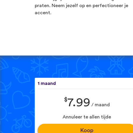
praten. Neem jezelf op en perfectioneer je
accent.
1 maand
$
7.99
/ maand
Annuleer te allen tijde
Koop