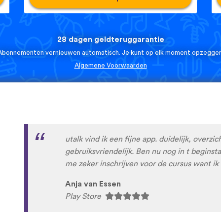
28 dagen geldteruggarantie
Abonnementen vernieuwen automatisch. Je kunt op elk moment opzeggen
Algemene Voorwaarden
Hele prettige app om nieuwe talen mee te le
duidelijk opgezet en leert je stapsgewijs ni
Jaaps.
App Store