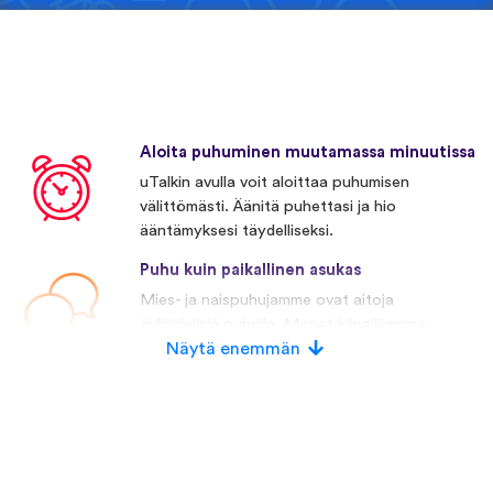
Aloita puhuminen muutamassa minuutissa
uTalkin avulla voit aloittaa puhumisen
välittömästi. Äänitä puhettasi ja hio
ääntämyksesi täydelliseksi.
Puhu kuin paikallinen asukas
Mies- ja naispuhujamme ovat aitoja
äidinkielisiä puhujia. Monet kilpailijamme
käyttävät keinotekoista puhetta.
Näytä enemmän