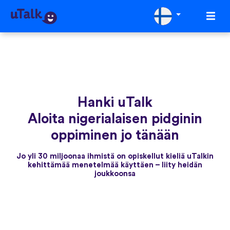
Hanki uTalk
Aloita nigerialaisen pidginin
oppiminen jo tänään
Jo yli 30 miljoonaa ihmistä on opiskellut kieliä uTalkin
kehittämää menetelmää käyttäen – liity heidän
joukkoonsa