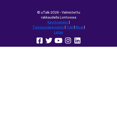
©
uTalk
2026 - Valmistettu
rakkaudella Lontoossa
Käyttöehdot
|
Tietosuojakäytäntö
|
Tuki
|
Blogi
|
Lataa
Selaa tätä sivustoa kielellä:
English
Français
Deutsch
(British)
Español
Italiano
Русский
Nederlands
Svenska
Norsk
Dansk
Suomi
Magyar
Ελληνικά
Türkçe
עברית
中文
日本語
Čeština
Slovenčina
Български
Polski
Română
فارسی
Bahasa
(ایران)
Indonesia