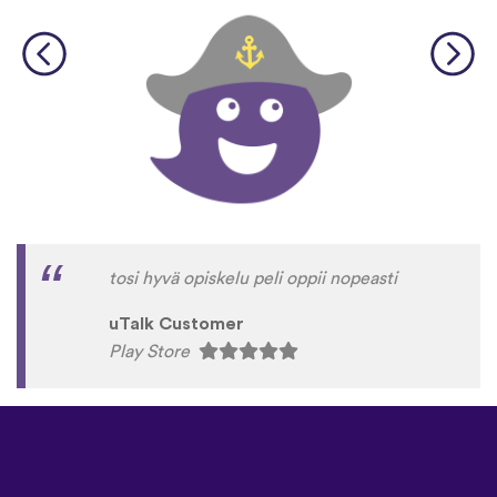
tosi hyvä opiskelu peli oppii nopeasti
uTalk Customer
Play Store