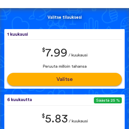
Valitse tilauksesi
1 kuukausi
$
7.99
/ kuukausi
Peruuta milloin tahansa
Valitse
6 kuukautta
Säästä 25 %
$
5.83
/ kuukausi