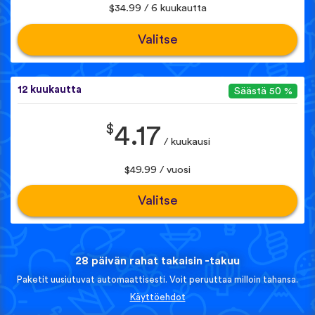
$34.99 / 6 kuukautta
Valitse
12 kuukautta
Säästä 50 %
$
4.17
/ kuukausi
$49.99 / vuosi
Valitse
28 päivän rahat takaisin -takuu
Paketit uusiutuvat automaattisesti. Voit peruuttaa milloin tahansa.
Käyttöehdot