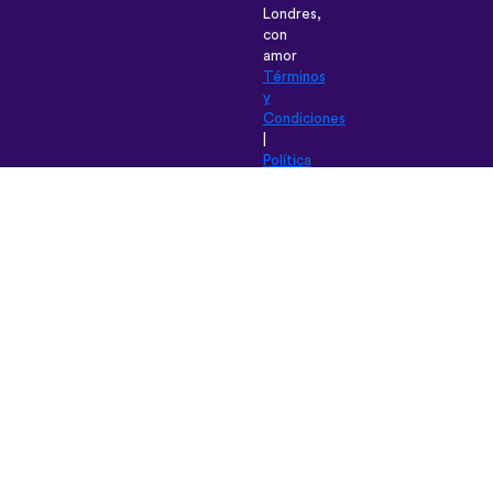
Londres,
con
amor
Términos
y
Condiciones
|
Política
de
privacidad
|
Soporte
técnico
|
Blog
|
Descargar