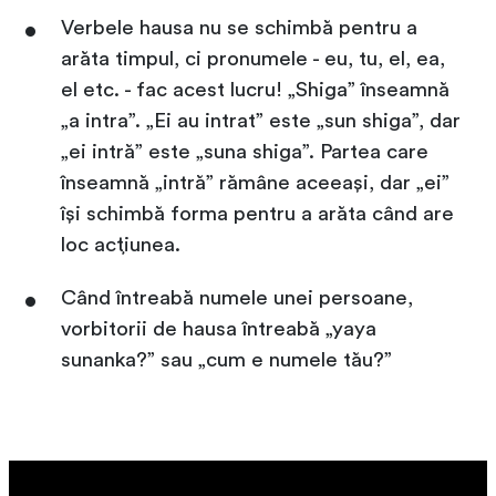
Verbele hausa nu se schimbă pentru a
arăta timpul, ci pronumele - eu, tu, el, ea,
el etc. - fac acest lucru! „Shiga” înseamnă
„a intra”. „Ei au intrat” este „sun shiga”, dar
„ei intră” este „suna shiga”. Partea care
înseamnă „intră” rămâne aceeași, dar „ei”
își schimbă forma pentru a arăta când are
loc acțiunea.
Când întreabă numele unei persoane,
vorbitorii de hausa întreabă „yaya
sunanka?” sau „cum e numele tău?”