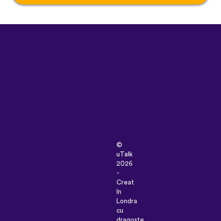
©
uTalk
2026
-
Creat
în
Londra
cu
dragoste