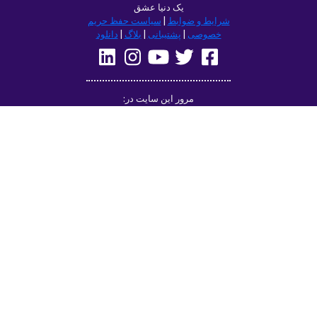
remember but it’s actually been really
helpful for learning sentence structure and
memorizing multiple vocabulary words in
one go. Overall I love this app, and I’m
grateful that you don’t have to pay to
access all the courses like some apps.
However, I love this app so much that I
think I will be doing that just for the extra
features! Thanks
lexogenous
App Store