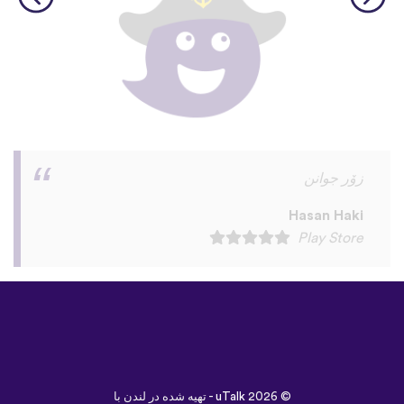
I love this app! I am learning Serbian,
which is a relatively rare language on
language apps but I’m blown away by how
many other incredibly rare languages are
on here. This is a wonderful resource, and
I feel like each language has a lot of care
given to it. I love that native speakers are
used instead of a stupid AI voice or
whatever. The biggest thing, though is the
speaking practice - this is one of the only
apps I’ve used that combines that with
memory and has actually helped me
remember some pretty random
vocabulary words that I otherwise
would’ve forgotten. Phrases like “should I
boil the water?” seemed kind of weird to