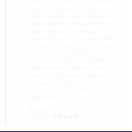
you x10000000 ! And your games are very
interactive, fun and the vocabulary words
that you suggest offer a great virtual
immersion / introduction to the language
:) perfect for beginners!!! Ps: Are you
planing to add Ewe , Fon and Akan in the
future?
😍
😍
😍
they are the official
languages of Benin, Togo and Ghana :D
Thanks
🙏
😊
Sunshiiiine_004
App Store