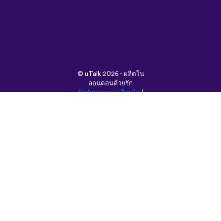
©
uTalk
2026 - ผลิตใน
ลอนดอนด้วยรัก
ข้อกำหนดและเงื่อนไข
|
นโยบายความเป็นส่วนตัว
|
ช่วยเหลือ
|
บล็อก
|
ดาวน์โหลด
ค้นหาเว็บนี้ใน:
English
Français
Deutsch
(British)
Español
Italiano
Русский
Nederlands
Svenska
Norsk
Dansk
Suomi
Magyar
Ελληνικά
Türkçe
עברית
中文
日本語
Čeština
Slovenčina
Български
Polski
Română
فارسی
Bahasa