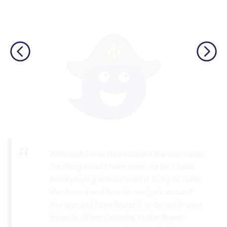
I’m SOOOOO grateful, you are literally
the only app who has SO MANY African
languages !!!!! I recently took a DNA test
and I really want to reconnect with my
African roots and it’s so hard to find
African languages other than Swahili on
the internet and the resources aren’t
easily accessible… the fact that you have
So many languages makes me so happy
because of you, I’ll be able to learn
Lingala, Yoruba , Zulu , Xhosa !!! Thank