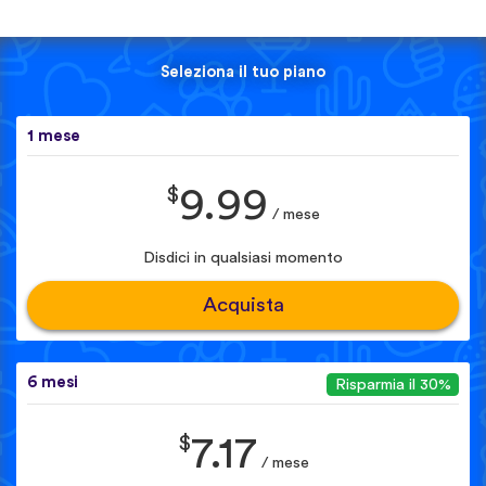
Seleziona il tuo piano
1 mese
$
9.99
/ mese
Disdici in qualsiasi momento
Acquista
6 mesi
Risparmia il 30%
$
7.17
/ mese