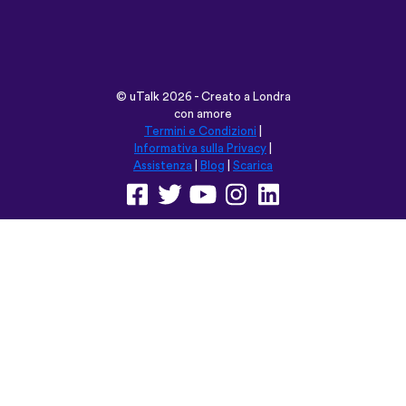
©
uTalk
2026 - Creato a Londra
con amore
Termini e Condizioni
|
Informativa sulla Privacy
|
Assistenza
|
Blog
|
Scarica
Naviga su questo sito in:
English
Français
Deutsch
(British)
Español
Italiano
Русский
Nederlands
Svenska
Norsk
Dansk
Suomi
Magyar
Ελληνικά
Türkçe
עברית
中文
日本語
Čeština