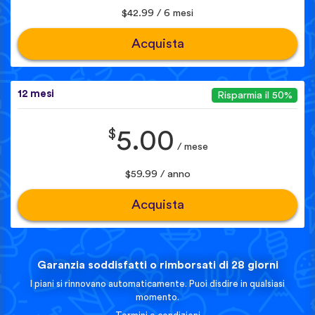
$42.99 / 6 mesi
Acquista
12 mesi
Risparmia il 50%
$
5.00
/ mese
$59.99 / anno
Acquista
Garanzia soddisfatti o rimborsati di 28 giorni
I piani si rinnovano automaticamente. Puoi disdire in qualsiasi
momento.