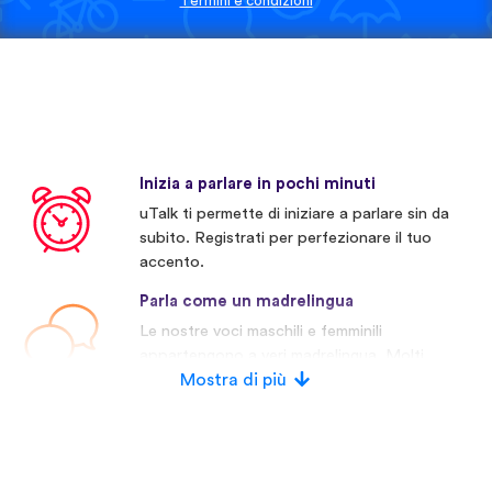
Termini e condizioni
Inizia a parlare in pochi minuti
uTalk ti permette di iniziare a parlare sin da
subito. Registrati per perfezionare il tuo
accento.
Parla come un madrelingua
Le nostre voci maschili e femminili
appartengono a veri madrelingua. Molti
concorrenti invece usano voci artificiali.
Mostra di più