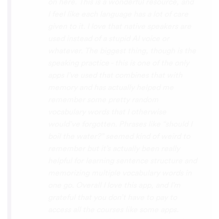
with hearing/understanding low register
voices. Although it can be a little
disconcerting hearing the recordings of
your own voice (nobody likes the sound of
their own voice), it is really helpful to hear
it played back-to-back with the fluent
pronunciation for comparison and self
critique. I think I'm going to have fun with
this app and look forward to learning a
little (or a lot) of Turkish before my holiday
next summer.
Delilah64
App Store