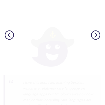
Although I only downloaded the app today,
I'm liking what I have seen, so far. I have
been playing around with it to try to learn
the format and how to navigate around
the app and have found it to be really user
friendly. When listening to the fluent
speakers' pronunciation, I really liked that
the phrase was spoken by both male and
female speakers, as I sometimes struggle