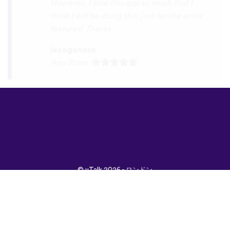
©
uTalk
2026 - ロンドン
で開発されました
取引条件
|
プライバシポ
リシー
|
サポート
|
ブロ
グ
|
ダウンロード
言語：
English
Français
Deutsch
(British)
Español
Italiano
Русский
Nederlands
Svenska
Norsk
Dansk
Suomi
Magyar
Ελληνικά
Türkçe
עברית
中文
日本
Čeština