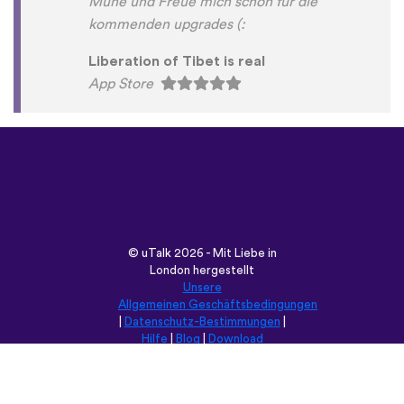
Mühe und Freue mich schon für die
kommenden upgrades (:
Liberation of Tibet is real
App Store
©
uTalk
2026 - Mit Liebe in
London hergestellt
Unsere
Allgemeinen Geschäftsbedingungen
|
Datenschutz-Bestimmungen
|
Hilfe
|
Blog
|
Download