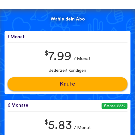
Wähle dein Abo
1 Monat
$
7.99
/ Monat
Jederzeit kündigen
Kaufe
6 Monate
Spare 25%
$
5.83
/ Monat