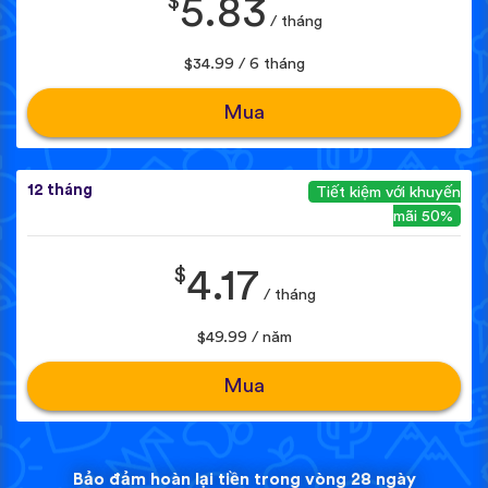
$
5.83
/ tháng
$34.99 / 6 tháng
Mua
12 tháng
Tiết kiệm với khuyến
mãi 50%
$
4.17
/ tháng
$49.99 / năm
Mua
Bảo đảm hoàn lại tiền trong vòng 28 ngày