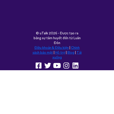
apps I’ve used that combines that with
memory and has actually helped me
remember some pretty random
vocabulary words that I otherwise
would’ve forgotten. Phrases like “should I
boil the water?” seemed kind of weird to
remember but it’s actually been really
helpful for learning sentence structure and
memorizing multiple vocabulary words in
one go. Overall I love this app, and I’m
grateful that you don’t have to pay to
access all the courses like some apps.
However, I love this app so much that I
think I will be doing that just for the extra
features! Thanks
lexogenous
App Store