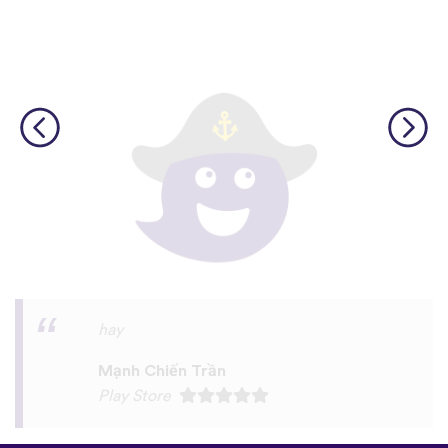
I love this app! I am learning Serbian,
which is a relatively rare language on
language apps but I’m blown away by how
many other incredibly rare languages are
on here. This is a wonderful resource, and
I feel like each language has a lot of care
given to it. I love that native speakers are
used instead of a stupid AI voice or
whatever. The biggest thing, though is the
speaking practice - this is one of the only