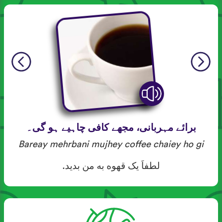
برائے مہربانی، مجھے کافی چاہیے ہو گی۔
Bareay mehrbani mujhey coffee chaiey ho gi
لطفاَ یک قهوه به من بدید.