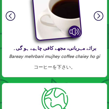
برائے مہربانی، مجھے کافی چاہیے ہو گی۔
Bareay mehrbani mujhey coffee chaiey ho gi
コーヒーを下さい。