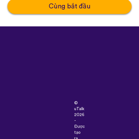
Cùng bắt đầu
©
uTalk
2026
-
Được
tạo
ra