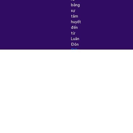
bằng
sự
tâm
huyết
đến
từ
Luân
Đôn
Điều
khoản
&
Điều
kiện
|
Chính
sách
bảo
mật
|
Hỗ
trợ
|
Blog