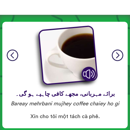
برائے مہربانی، مجھے کافی چاہیے ہو گی۔
Bareay mehrbani mujhey coffee chaiey ho gi
Xin cho tôi một tách cà phê.