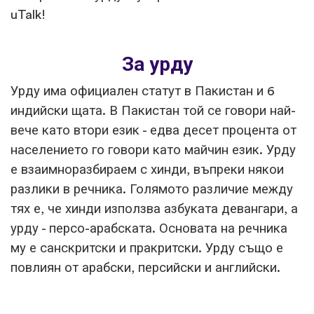
uTalk!
За урду
Урду има официален статут в Пакистан и 6
индийски щата. В Пакистан той се говори най-
вече като втори език - едва десет процента от
населението го говори като майчин език. Урду
е взаимноразбираем с хинди, въпреки някои
разлики в речника. Голямото различие между
тях е, че хинди използва азбуката девангари, а
урду - персо-арабската. Основата на речника
му е санскритски и пракритски. Урду също е
повлиян от арабски, персийски и английски.