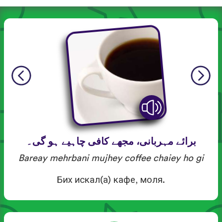
برائے مہربانی، مجھے کافی چاہیے ہو گی۔
Bareay mehrbani mujhey coffee chaiey ho gi
Бих искал(а) кафе, моля.