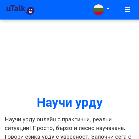
Научи урду
Научи урду онлайн с практични, реални
ситуации! Просто, бързо и лесно научаване.
Говори езика урду с увереност. Започни сега с