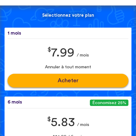
Sélectionnez votre plan
1 mois
$
7.99
/ mois
Annuler à tout moment
Acheter
6 mois
Économisez 25%
$
5.83
/ mois