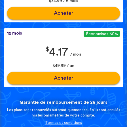
$34.99 / 6 mois
Acheter
12 mois
Économisez 50%
$
4.17
/ mois
$49.99 / an
Acheter
Garantie de remboursement de 28 jours
Les plans sont renouvelés automatiquement sauf s'ils sont annulés
via les paramètres de votre compte.
Termes et conditions