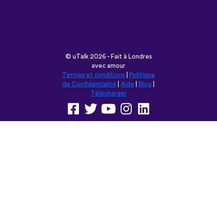
avec amour
Termes et conditions
|
Politique
de Confidentialité
|
Aide
|
Blog
|
Télécharger
Parcourir ce site en:
English
Français
Deutsch
(British)
Español
Italiano
Русский
Nederlands
Svenska
Norsk
Dansk
Suomi
Magyar
Ελληνικά
Türkçe
עברית
中文
日本語
Čeština
Slovenčina
Български
Polski
Română
فارسی
Bahasa
(ایران)
Indonesia
ไทย
Tiếng
한국어
Việt
Português
Українська
العربية