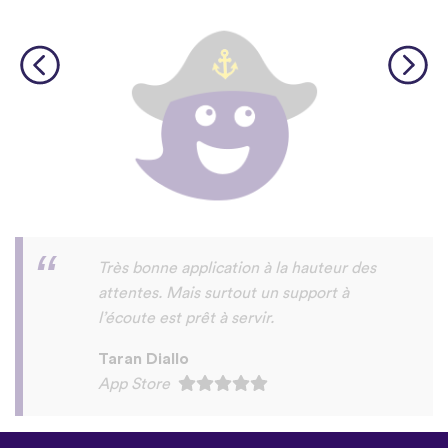
c'est un appli fun et amusant a essayer on
y apprendre meme le tamazight rifain et
certains dialects arabes
sad
Play Store
©
uTalk
2026 - Fait à Londres