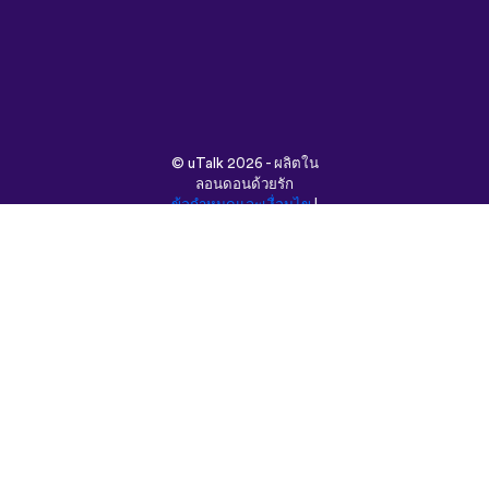
©
uTalk
2026 - ผลิตใน
ลอนดอนด้วยรัก
ข้อกำหนดและเงื่อนไข
|
นโยบายความเป็นส่วนตัว
|
ช่วยเหลือ
|
บล็อก
|
ดาวน์โหลด
ค้นหาเว็บนี้ใน:
English
Français
Deutsch
(British)
Español
Italiano
Русский
Nederlands
Svenska
Norsk
Dansk
Suomi
Magyar
Ελληνικά
Türkçe
עברית
中文
日本語
Čeština
Slovenčina
Български
Polski
Română
فارسی
Bahasa