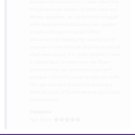
you x10000000 ! And your games are very
interactive, fun and the vocabulary words
that you suggest offer a great virtual
immersion / introduction to the language
:) perfect for beginners!!! Ps: Are you
planing to add Ewe , Fon and Akan in the
future?
😍
😍
😍
they are the official
languages of Benin, Togo and Ghana :D
Thanks
🙏
😊
Sunshiiiine_004
App Store