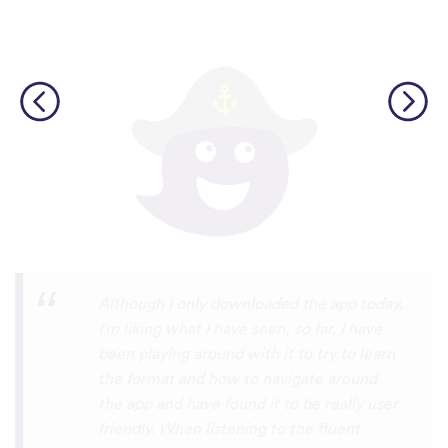
I’m SOOOOO grateful, you are literally
the only app who has SO MANY African
languages !!!!! I recently took a DNA test
and I really want to reconnect with my
African roots and it’s so hard to find
African languages other than Swahili on
the internet and the resources aren’t
easily accessible… the fact that you have
So many languages makes me so happy
because of you, I’ll be able to learn
Lingala, Yoruba , Zulu , Xhosa !!! Thank