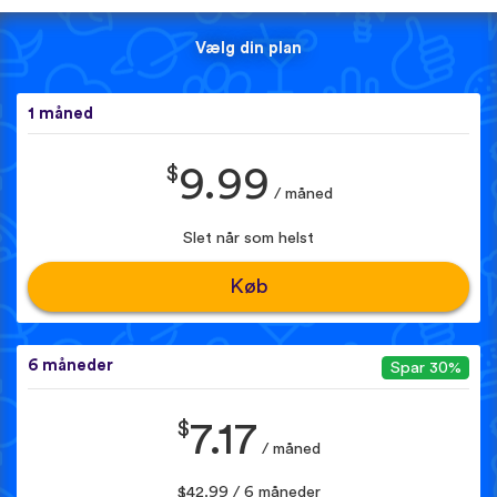
Vælg din plan
1 måned
$
9.99
/ måned
Slet når som helst
Køb
6 måneder
Spar 30%
$
7.17
/ måned
$42.99 / 6 måneder