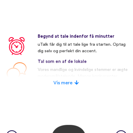
Begynd at tale indenfor få minutter
uTalk får dig til at tale lige fra starten. Optag
dig selv og perfekt din accent.
Tal som en af de lokale
Vores mandlige og kvindelige stemmer er ægte
modersmålstalende. Mange konkurrenter
bruger kunstige stemmer.
Vis mere