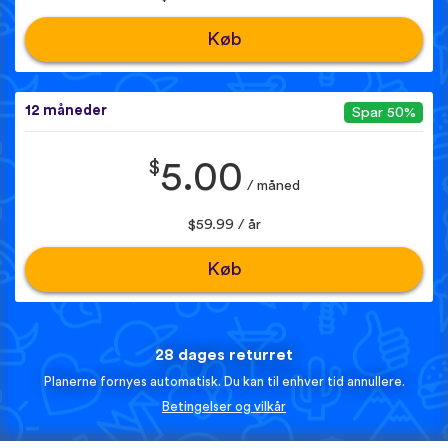
Køb
12 måneder
Spar 50%
$
5.00
/ måned
$59.99 / år
Køb
28 dages returret
Planerne fornyes automatisk. Du kan til enhver tid annullere.
Betingelser og vilkår