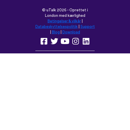
©
uTalk
2026 - Oprettet i
London med kærlighed
Betingelser & vilkår
|
Databeskyttelsespolitik
|
Support
|
Blog
|
Download
Browse dette sted på:
English
Français
Deutsch
(British)
Español
Italiano
Русский
Nederlands
Svenska
Norsk
Dansk
Suomi
Magyar
Ελληνικά
Türkçe
עברית
中文
日本語
Čeština
Slovenčina
Български
Polski
Română
فارسی
Bahasa
(ایران)
Indonesia
ไทย
Tiếng
한국어