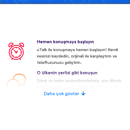
Hemen konuşmaya başlayın
uTalk ile konuşmaya hemen başlayın! Kendi
sesinizi kaydedin, orijinali ile karşılaştırın ve
telaffuzunuzu geliştirin.
O ülkenin yerlisi gibi konuşun
Erkek ve kadın seslendirmelerimiz, ana dilinde
konuşan kişilere aittir. Diğer firmaların çoğu
yapay/dijital seslendirmeler kullanmaktadır.
Daha çok göster