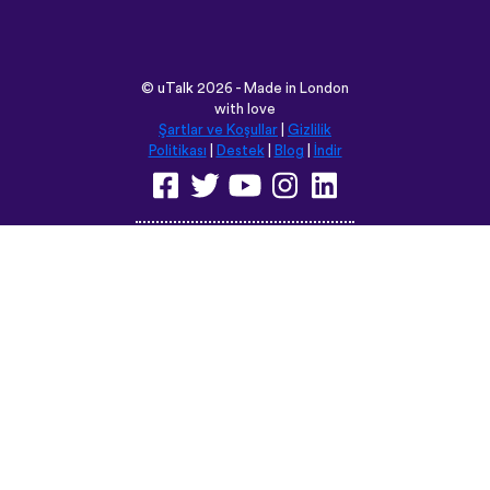
©
uTalk
2026 - Made in London
with love
Şartlar ve Koşullar
|
Gizlilik
Politikası
|
Destek
|
Blog
|
İndir
Bu siteyi aşağıdaki dillere
çevirebilirsiniz:
English
Français
Deutsch
(British)
Español
Italiano
Русский
Nederlands
Svenska
Norsk
Dansk
Suomi
Magyar
Ελληνικά
Türkçe
עברית
中文
日本語
Čeština
Slovenčina
Български
Polski
Română
فارسی
Bahasa