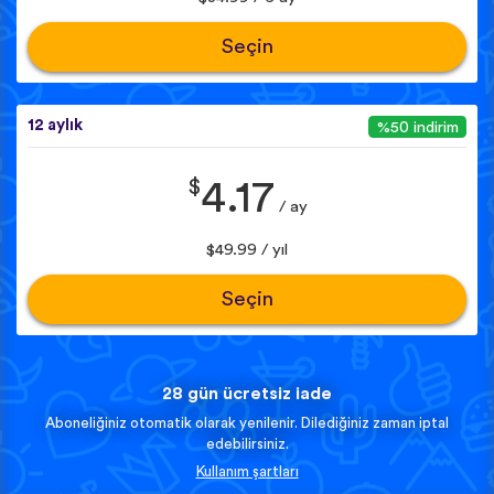
Seçin
12 aylık
%50 indirim
$
4.17
/ ay
$49.99 / yıl
Seçin
28 gün ücretsiz iade
Aboneliğiniz otomatik olarak yenilenir. Dilediğiniz zaman iptal
edebilirsiniz.
Kullanım şartları