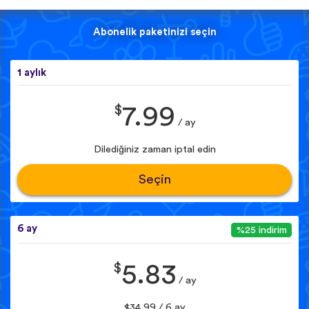
Abonelik paketinizi seçin
1 aylık
$
7.99
/ ay
Dilediğiniz zaman iptal edin
Seçin
6 ay
%25 indirim
$
5.83
/ ay
$34.99 / 6 ay