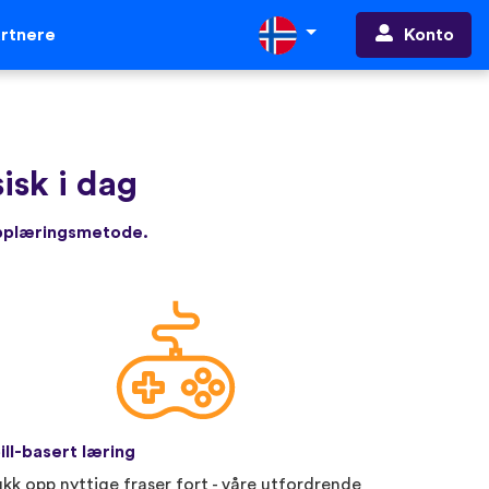
Konto
rtnere
isk i dag
opplæringsmetode.
ill-basert læring
ukk opp nyttige fraser fort - våre utfordrende