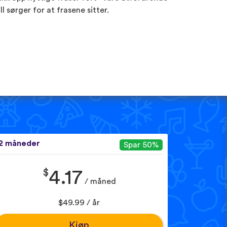
ill sørger for at frasene sitter.
2 måneder
Spar 50%
$
4.17
/ måned
$49.99 / år
Kjøp