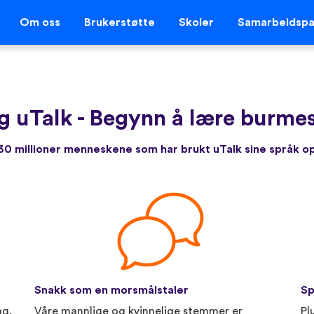
Om oss
Brukerstøtte
Skoler
Samarbeidspa
g uTalk
-
Begynn å lære burmes
r 30 millioner menneskene som har brukt uTalk sine språk 
Snakk som en morsmålstaler
Sp
ng.
Våre mannlige og kvinnelige stemmer er
Pl