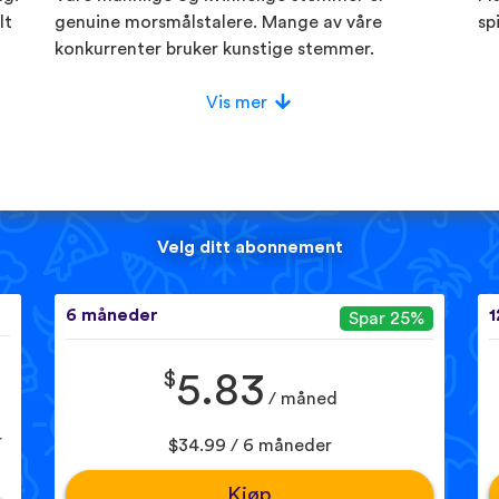
lt
genuine morsmålstalere. Mange av våre
sp
konkurrenter bruker kunstige stemmer.
Vis mer
Velg ditt abonnement
6 måneder
1
Spar 25%
$
5.83
/ måned
r
$34.99 / 6 måneder
Kjøp