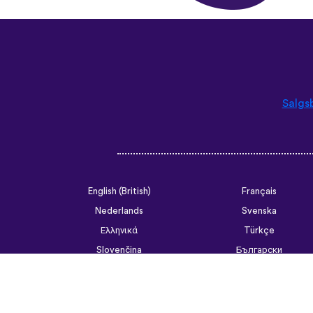
Salgs
English (British)
Français
Nederlands
Svenska
Ελληνικά
Türkçe
Slovenčina
Български
ไทย
Tiếng Việt