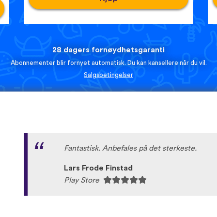
28 dagers fornøydhetsgaranti
Abonnementer blir fornyet automatisk. Du kan kansellere når du vil.
Salgsbetingelser
Fantastisk. Anbefales på det sterkeste.
Lars Frode Finstad
Play Store