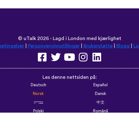
©
uTalk
2026 - Lagd i London med kjærlighet
betingelser
|
Personverninnstillinger
|
Brukerstøtte
|
Blogg
|
La
Les denne nettsiden på:
Deutsch
Español
Norsk
Dansk
עברית
中文
Polski
Română
한국어
Português do Brasil
Монгол
Azərbaycan dili