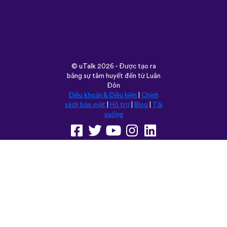
©
uTalk
2026 - Được tạo ra
bằng sự tâm huyết đến từ Luân
Đôn
Điều khoản & Điều kiện
|
Chính
sách bảo mật
|
Hỗ trợ
|
Blog
|
Tải
xuống
Trình duyệt trang web này
trong:
English
Français
Deutsch
(British)
Español
Italiano
Русский
Nederlands
Svenska
Norsk
Dansk
Suomi
Magyar