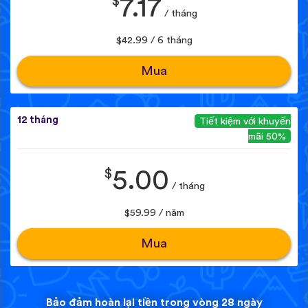
$
7.17
/ tháng
$42.99 / 6 tháng
Mua
12 tháng
Tiết kiệm với khuyến
mãi 50%
$
5.00
/ tháng
$59.99 / năm
Mua
Bảo đảm hoàn lại tiền trong vòng 28 ngày