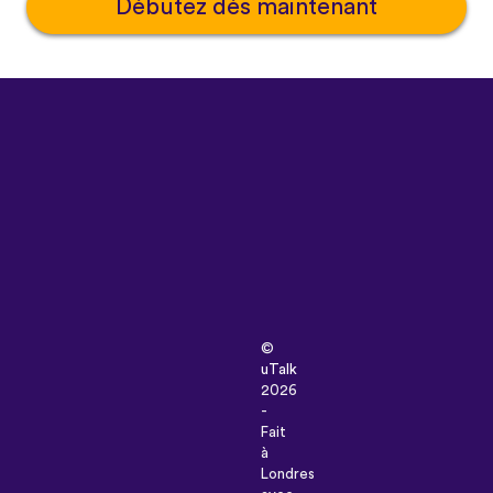
Débutez dès maintenant
©
uTalk
2026
-
Fait
à
Londres